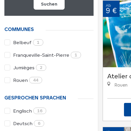
Suchen
Ab
9 €
COMMUNES
Belbeuf
1
Franqueville-Saint-Pierre
1
Jumièges
2
Atelier
Rouen
44
Rouen
GESPROCHEN SPRACHEN
Englisch
16
Deutsch
6