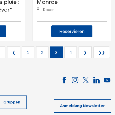
 pluie :
Monroe
êver"
Rouen
Reservieren
❮
❮
1
2
3
4
❯
❯❯
Gruppen
Anmeldung Newsletter