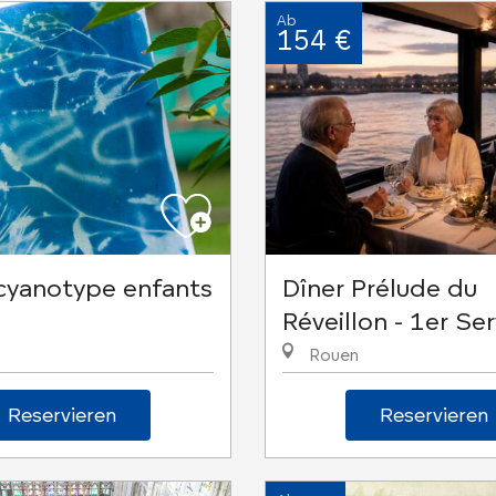
Ab
154 €
 cyanotype enfants
Dîner Prélude du
Réveillon - 1er Ser
Rouen
Reservieren
Reservieren