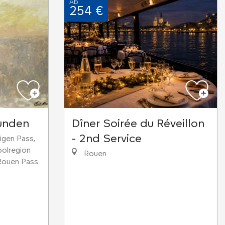
Ab
254 €
unden
Dîner Soirée du Réveillon
- 2nd Service
zigen Pass,
olregion
Rouen
 Rouen Pass