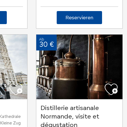
Reservieren
Ab
30 €
Distillerie artisanale
Normande, visite et
Kathedrale
Kleine Zug
dégustation