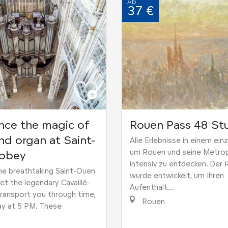
Ab
37 €
nce the magic of
Rouen Pass 48 St
nd organ at Saint-
Alle Erlebnisse in einem ein
um Rouen und seine Metrop
bbey
intensiv zu entdecken. Der
he breathtaking Saint-Ouen
wurde entwickelt, um Ihren
et the legendary Cavaillé-
Aufenthalt...
transport you through time,
Rouen
ay at 5 PM. These