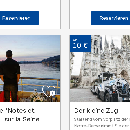
Reservieren
Reservieren
Ab
10 €
re "Notes et
Der kleine Zug
" sur la Seine
Startend vom Vorplatz der 
Notre-Dame nimmt Sie der 