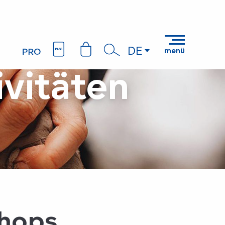
DE
menü
Suche
ivitäten
shops