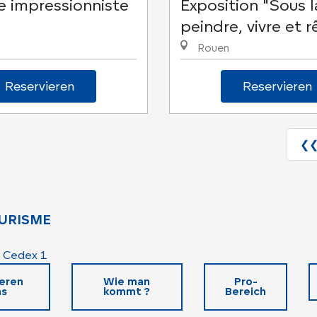
e impressionniste
Exposition "Sous la
peindre, vivre et r
Rouen
Reservieren
Reservieren
❮
URISME
 Cedex 1
eren
Wie man
Pro-
ns
kommt ?
Bereich