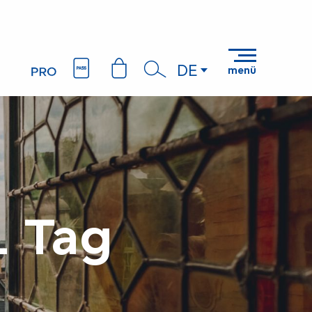
DE
menü
Suche
1 Tag