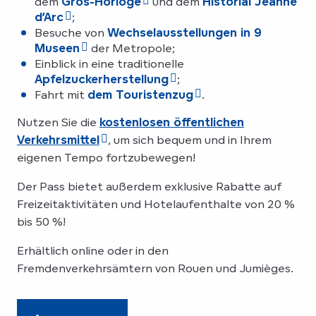
dem
Gros-Horloge
und dem
Historial Jeanne
d’Arc
;
Besuche von
Wechselausstellungen in 9
Museen
der Metropole;
Einblick in eine traditionelle
Apfelzuckerherstellung
;
Fahrt mit
dem Touristenzug
.
Nutzen Sie die
kostenlosen öffentlichen
Verkehrsmittel
, um sich bequem und in Ihrem
eigenen Tempo fortzubewegen!
Der Pass bietet außerdem exklusive Rabatte auf
Freizeitaktivitäten und Hotelaufenthalte von 20 %
bis 50 %!
Erhältlich online oder in den
Fremdenverkehrsämtern von Rouen und Jumièges.