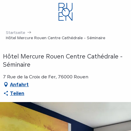
Aller
au
contenu
principal
Startseite
Hôtel Mercure Rouen Centre Cathédrale - Séminaire
Hôtel Mercure Rouen Centre Cathédrale -
Séminaire
7 Rue de la Croix de Fer, 76000 Rouen
Anfahrt
Teilen