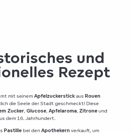
istorisches und
ionelles Rezept
mmt mit seinem
Apfelzuckerstick
aus
Rouen
klich die Seele der Stadt geschmeckt! Diese
em Zucker
,
Glucose
,
Apfelaroma
,
Zitrone
und
s dem 16. Jahrhundert.
ls
Pastille
bei den
Apothekern
verkauft, um