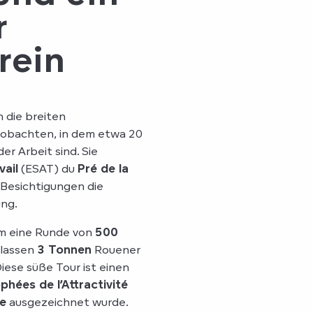
r
rein
 die breiten
obachten, in dem etwa 20
r Arbeit sind. Sie
vail
(ESAT) du
Pré de la
 Besichtigungen die
ung.
um eine Runde von
500
rlassen
3 Tonnen
Rouener
iese süße Tour ist einen
phées de l’Attractivité
ne
ausgezeichnet wurde.