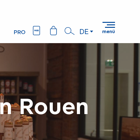
DE
menü
Suche
on Rouen