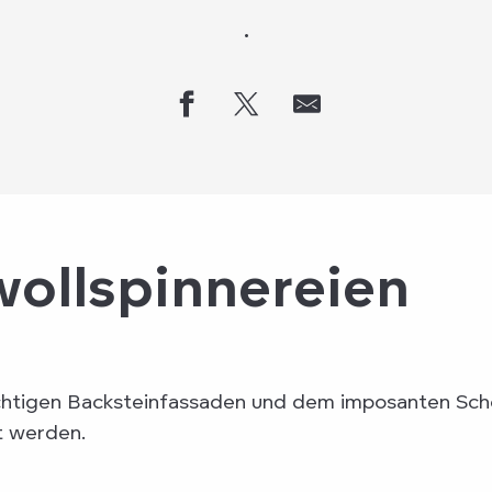
.
ollspinnereien
ächtigen Backsteinfassaden und dem imposanten Scho
t werden.