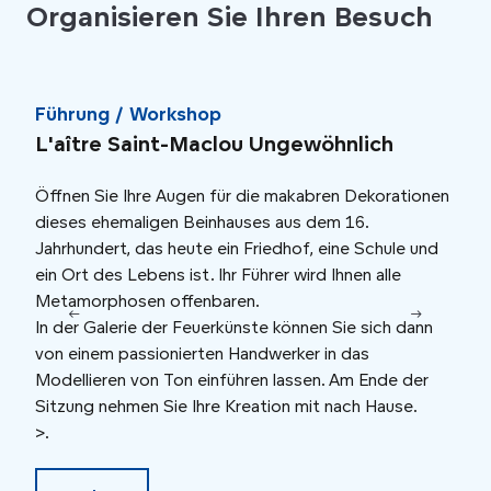
Organisieren Sie Ihren Besuch
Führung / Workshop
Gef
L'aître Saint-Maclou Ungewöhnlich
Das
Öffnen Sie Ihre Augen für die makabren Dekorationen
Wenn
dieses ehemaligen Beinhauses aus dem 16.
gesa
Jahrhundert, das heute ein Friedhof, eine Schule und
Sie 
ein Ort des Lebens ist. Ihr Führer wird Ihnen alle
part
Metamorphosen offenbaren.
Eine
In der Galerie der Feuerkünste können Sie sich dann
geei
von einem passionierten Handwerker in das
Modellieren von Ton einführen lassen. Am Ende der
Sitzung nehmen Sie Ihre Kreation mit nach Hause.
>.