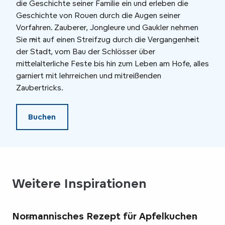
die Geschichte seiner Familie ein und erleben die
Grab
Geschichte von Rouen durch die Augen seiner
here
Vorfahren. Zauberer, Jongleure und Gaukler nehmen
wied
Sie mit auf einen Streifzug durch die Vergangenheit
könn
der Stadt, vom Bau der Schlösser über
bess
mittelalterliche Feste bis hin zum Leben am Hofe, alles
als 
garniert mit lehrreichen und mitreißenden
Zaubertricks.
Buchen
Weitere Inspirationen
Normannisches Rezept für Apfelkuchen
De