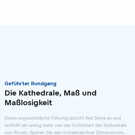
Geführter Rundgang
Die Kathedrale, Maß und
Maßlosigkeit
Diese ungewöhnliche Führung spricht Ihre Sinne an und
enthüllt ein wenig mehr von der Schönheit der Kathedrale
von Rouen. Spüren Sie den Schwindel ihrer Dimensionen,