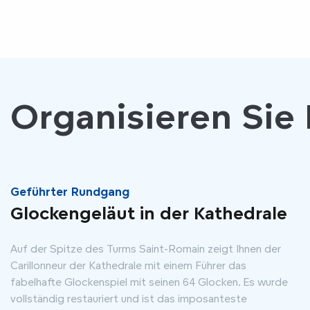
Organisieren Sie
Geführter Rundgang
Glockengeläut in der Kathedrale
Auf der Spitze des Turms Saint-Romain zeigt Ihnen der
Carillonneur der Kathedrale mit einem Führer das
fabelhafte Glockenspiel mit seinen 64 Glocken. Es wurde
vollständig restauriert und ist das imposanteste