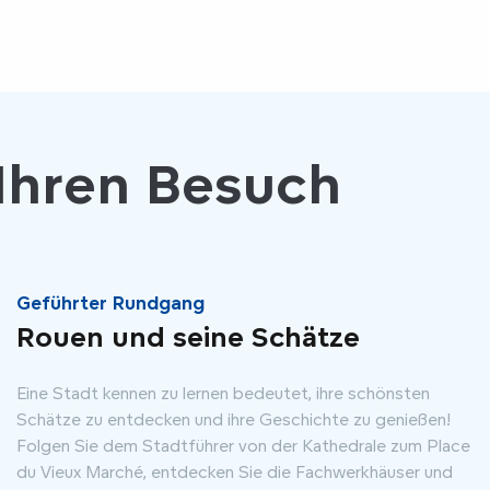
 Ihren Besuch
Geführter Rundgang
Rouen und seine Schätze
Eine Stadt kennen zu lernen bedeutet, ihre schönsten
Schätze zu entdecken und ihre Geschichte zu genießen!
Folgen Sie dem Stadtführer von der Kathedrale zum Place
du Vieux Marché, entdecken Sie die Fachwerkhäuser und