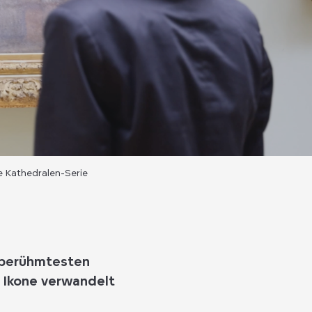
e Kathedralen-Serie
n berühmtesten
e Ikone verwandelt