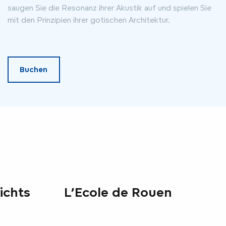
saugen Sie die Resonanz ihrer Akustik auf und spielen Sie
mit den Prinzipien ihrer gotischen Architektur.
Buchen
ichts
L’Ecole de Rouen