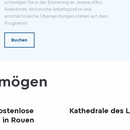
schwelgen Sie in der Erinnerung an Jeanne d’Arc.
Anekdoten, historische Anhaltspunkte und
architektonische Überraschungen stehen auf dem
Programm!
Buchen
 mögen
ostenlose
Kathedrale des L
 in Rouen