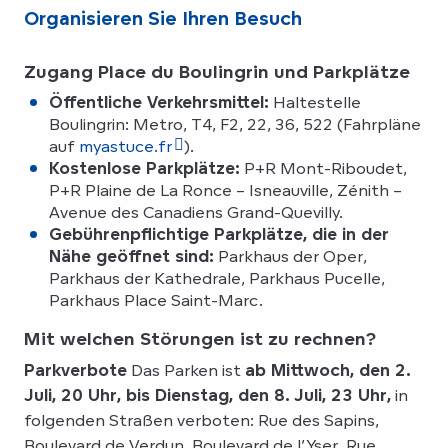
Organisieren Sie Ihren Besuch
Zugang Place du Boulingrin und Parkplätze
Öffentliche Verkehrsmittel:
Haltestelle
Boulingrin: Metro, T4, F2, 22, 36, 522 (Fahrpläne
auf
myastuce.fr
).
Kostenlose Parkplätze:
P+R Mont-Riboudet,
P+R Plaine de La Ronce – Isneauville, Zénith –
Avenue des Canadiens Grand-Quevilly.
Gebührenpflichtige Parkplätze, die in der
Nähe geöffnet sind:
Parkhaus der Oper,
Parkhaus der Kathedrale, Parkhaus Pucelle,
Parkhaus Place Saint-Marc.
Mit welchen Störungen ist zu rechnen?
Parkverbote
Das Parken ist
ab Mittwoch, den 2.
Juli, 20 Uhr, bis Dienstag, den 8. Juli, 23 Uhr,
in
folgenden Straßen verboten: Rue des Sapins,
Boulevard de Verdun, Boulevard de l’Yser, Rue