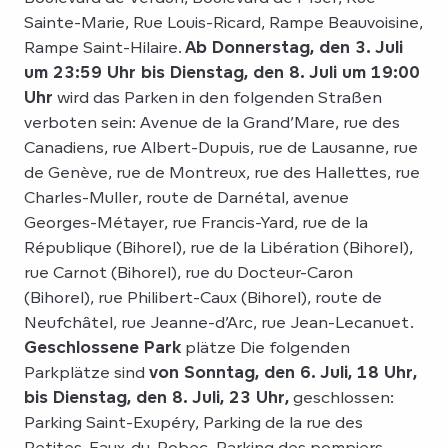
Sainte-Marie, Rue Louis-Ricard, Rampe Beauvoisine,
Rampe Saint-Hilaire.
Ab Donnerstag, den 3. Juli
um 23:59 Uhr bis Dienstag, den 8. Juli um 19:00
Uhr
wird das Parken in den folgenden Straßen
verboten sein: Avenue de la Grand’Mare, rue des
Canadiens, rue Albert-Dupuis, rue de Lausanne, rue
de Genève, rue de Montreux, rue des Hallettes, rue
Charles-Muller, route de Darnétal, avenue
Georges-Métayer, rue Francis-Yard, rue de la
République (Bihorel), rue de la Libération (Bihorel),
rue Carnot (Bihorel), rue du Docteur-Caron
(Bihorel), rue Philibert-Caux (Bihorel), route de
Neufchâtel, rue Jeanne-d’Arc, rue Jean-Lecanuet.
Geschlossene Park
plätze Die folgenden
Parkplätze sind
von Sonntag, den 6. Juli, 18 Uhr,
bis Dienstag, den 8. Juli, 23 Uhr,
geschlossen:
Parking Saint-Exupéry, Parking de la rue des
Petites-Eaux-du-Robec, Parking des pompiers