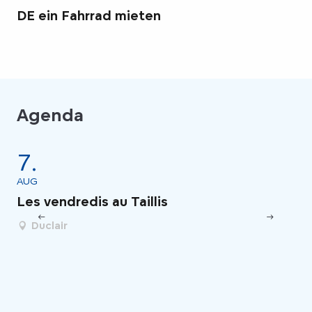
DE ein Fahrrad mieten
Agenda
7.
7
AUG
AU
Les vendredis au Taillis
Un
de
Duclair