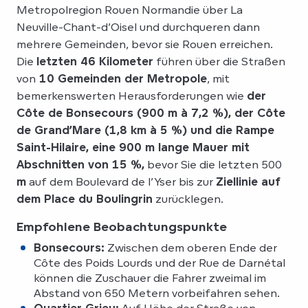
Metropolregion Rouen Normandie über La
Neuville-Chant-d’Oisel und durchqueren dann
mehrere Gemeinden, bevor sie Rouen erreichen.
Die
letzten 46 Kilometer
führen über die Straßen
von
10 Gemeinden der Metropole
, mit
bemerkenswerten Herausforderungen wie
der
Côte de Bonsecours (900 m à 7,2 %), der Côte
de Grand’Mare (1,8 km à 5 %) und die Rampe
Saint-Hilaire, eine 900 m lange Mauer mit
Abschnitten von 15 %,
bevor Sie die letzten 500
m
auf dem Boulevard de l’Yser bis zur
Ziellinie auf
dem Place du Boulingrin
zurücklegen.
Empfohlene Beobachtungspunkte
Bonsecours:
Zwischen dem oberen Ende der
Côte des Poids Lourds und der Rue de Darnétal
können die Zuschauer die Fahrer zweimal im
Abstand von 650 Metern vorbeifahren sehen.
Quartier Grieu:
Auf Höhe der Straße von