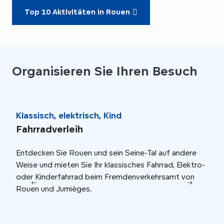
Top 10 Aktivitäten in Rouen
Organisieren Sie Ihren Besuch
Klassisch, elektrisch, Kind
24 
Fahrradverleih
Ro
Entdecken Sie Rouen und sein Seine-Tal auf andere
Mit 
Weise und mieten Sie Ihr klassisches Fahrrad, Elektro-
eige
oder Kinderfahrrad beim Fremdenverkehrsamt von
entd
Rouen und Jumièges.
unbe
Verk
Akti