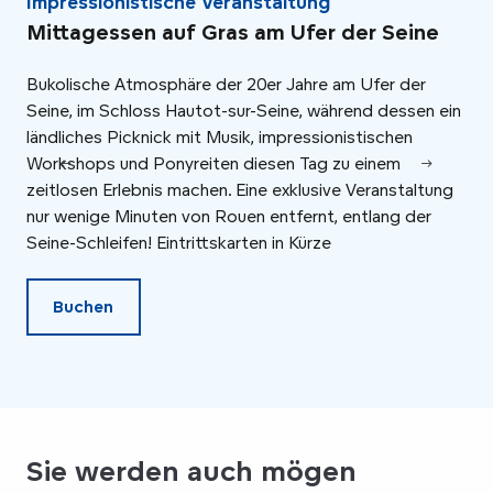
Impressionistische Veranstaltung
Im
Mittagessen auf Gras am Ufer der Seine
Ro
un
Bukolische Atmosphäre der 20er Jahre am Ufer der
Seine, im Schloss Hautot-sur-Seine, während dessen ein
Geh
ländliches Picknick mit Musik, impressionistischen
Kün
Workshops und Ponyreiten diesen Tag zu einem
bet
zeitlosen Erlebnis machen. Eine exklusive Veranstaltung
(Mu
nur wenige Minuten von Rouen entfernt, entlang der
Seine-Schleifen! Eintrittskarten in Kürze
Buchen
Sie werden auch mögen