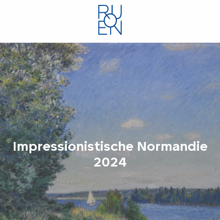
Aller
au
contenu
principal
Impressionistische Normandie
2024