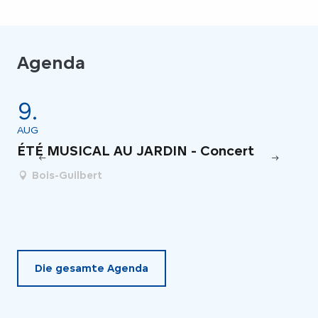
Agenda
9.
4
AUG
JU
ÉTÉ MUSICAL AU JARDIN - Concert
Fe
Bois-Guilbert
Die gesamte Agenda