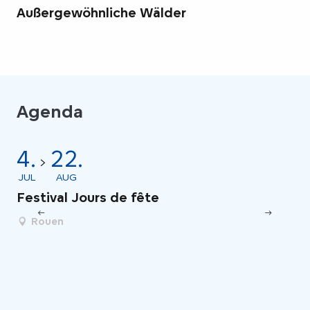
Außergewöhnliche Wälder
Agenda
4.
22.
2
JUL
AUG
AU
Festival Jours de fête
Fe
Rouen