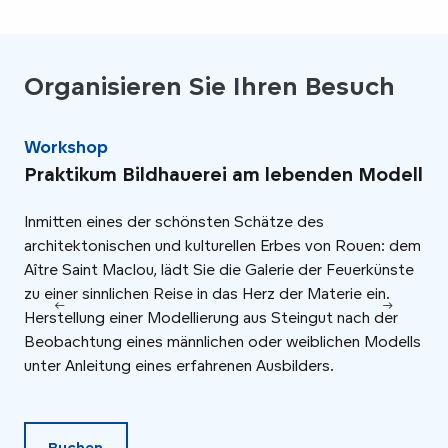
Organisieren Sie Ihren Besuch
Workshop
Wo
Praktikum Bildhauerei am lebenden Modell
Wo
Er
Inmitten eines der schönsten Schätze des
architektonischen und kulturellen Erbes von Rouen: dem
In 
Aître Saint Maclou, lädt Sie die Galerie der Feuerkünste
und
zu einer sinnlichen Reise in das Herz der Materie ein.
Mac
Herstellung einer Modellierung aus Steingut nach der
sin
Beobachtung eines männlichen oder weiblichen Modells
Anl
unter Anleitung eines erfahrenen Ausbilders.
exp
run
Buchen