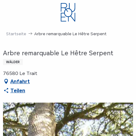
Aller
au
contenu
principal
Startseite
Arbre remarquable Le Hêtre Serpent
Arbre remarquable Le Hêtre Serpent
WÄLDER
76580 Le Trait
Anfahrt
Teilen