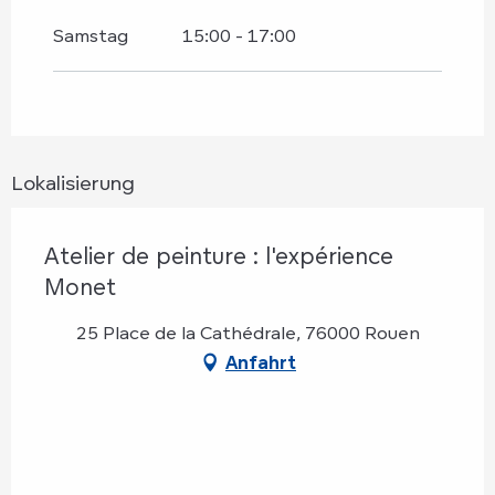
Montag 27 Juli 2026
Samstag
15:00 - 17:00
Samstag 12 September 2026
Mittwoch 14 Oktober 2026
Lokalisierung
Donnerstag 29 Oktober 2026
Atelier de peinture : l'expérience
Samstag 14 November 2026
Monet
25 Place de la Cathédrale, 76000 Rouen
Anfahrt