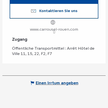
Kontaktieren Sie uns
www.carrousel-rouen.com
Zugang
Zugang
Öffentliche Transportmittel : Arrêt Hôtel de
Ville 11, 15, 22, F2, F7
Einen Irrtum angeben