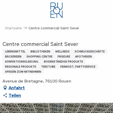
Aller
au
contenu
principal
Startseite
Centre commercial Saint Sever
Centre commercial Saint Sever
LEBENSMITTEL
BIBLIOTHEKEN
WELLNESS
SCHMUCKGESCHÄFTE
BÄCKEREIEN
SHOPPING CENTRE
FRISEURE
APOTHEKEN
KONFEKTIONSKLEIDUNG.
BODENSTÄNDIGE PRODUKTE
REGIONALE PRODUKTE
TEESTUBE
FEINKOST, PARTYSERVICE
SPEISEN ZUM MITNEHMEN
Avenue de Bretagne, 76100 Rouen
Anfahrt
Teilen