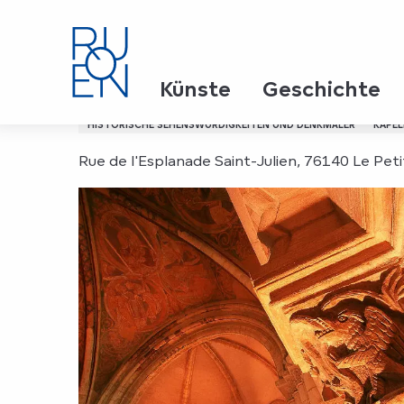
Aller
Startseite
Chapelle Saint-Julien
au
contenu
principal
Chapelle Saint-Julien
Künste
Geschichte
HISTORISCHE SEHENSWÜRDIGKEITEN UND DENKMÄLER
KAPEL
Rue de l'Esplanade Saint-Julien, 76140 Le Peti