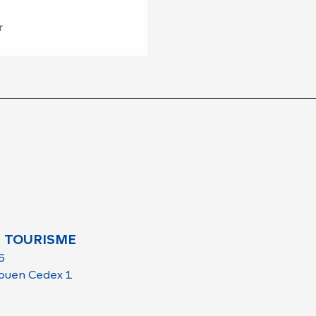
r
 TOURISME
6
ouen Cedex 1