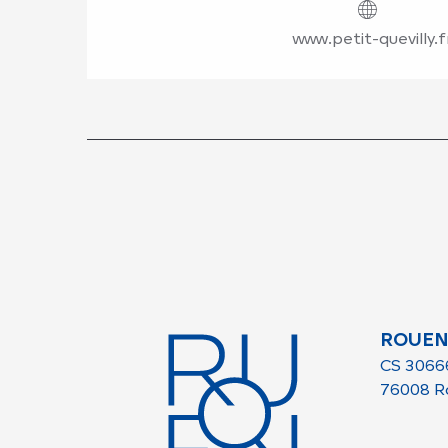
www.petit-quevilly.f
ROUEN
CS 3066
76008 R