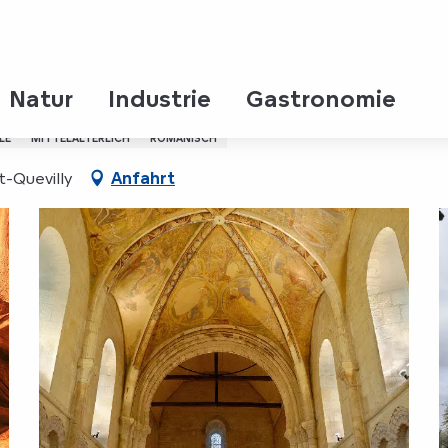
Natur
Industrie
Gastronomie
LE
MITTELALTERLICH
ROMANISCH
t-Quevilly
Anfahrt