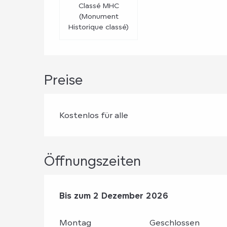
Classé MHC
(Monument
Historique classé)
Preise
Kostenlos für alle
Öffnungszeiten
vom
Bis zum
2 Januar 2026
2 Dezember 2026
bis zum
2 Dezember
Montag
Geschlossen