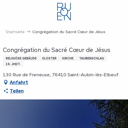
Aller
au
contenu
principal
Startseite
Congrégation du Sacré Cœur de Jésus
Congrégation du Sacré Cœur de Jésus
RELIGIÖSE GEBÄUDE
KLOSTER
KIRCHE
TAUBENSCHLAG
19. JHDT.
130 Rue de Freneuse, 76410 Saint-Aubin-lès-Elbeuf
Anfahrt
Teilen