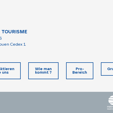
 TOURISME
6
ouen Cedex 1
ktieren
Wie man
Pro-
Gr
e uns
kommt ?
Bereich