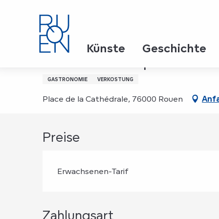
Aller
Startseite
Dîners d'exception face à la cathédrale
au
contenu
principal
7. oktober > 9. oktober
Künste
Geschichte
Dîners d'exception face
GASTRONOMIE
VERKOSTUNG
Place de la Cathédrale, 76000 Rouen
Anf
Preise
Erwachsenen-Tarif
Zahlungsart