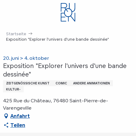
Aller
au
contenu
principal
Startseite
Exposition "Explorer l'univers d'une bande dessinée"
20. juni > 4. oktober
Exposition "Explorer l'univers d'une bande
dessinée"
ZEITGENÖSSISCHE KUNST
COMIC
ANDERE ANIMATIONEN
KULTUR-
425 Rue du Château, 76480 Saint-Pierre-de-
Varengeville
Anfahrt
Teilen