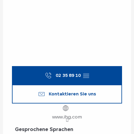
02 35 89 10
▒▒
Kontaktieren Sie uns
www.ihg.com
Gesprochene Sprachen
Gesprochene Sprachen