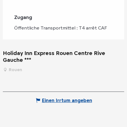
Zugang
Zugang
Öffentliche Transportmittel : T4 arrêt CAF
Holiday Inn Express Rouen Centre Rive
Gauche ***
Rouen
Einen Irrtum angeben