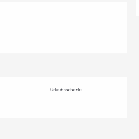
lichkeiten
Urlaubsschecks