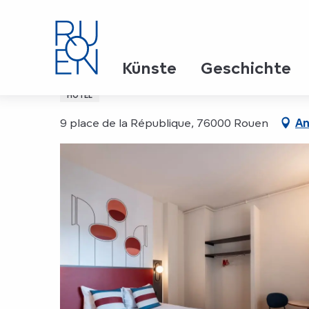
Aller
Startseite
Hôtel Ibis Styles Rouen Centre Cathédra
au
contenu
principal
Hôtel Ibis Styles Rouen
Künste
Geschichte
HOTEL
9 place de la République, 76000 Rouen
An