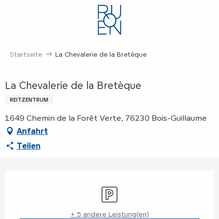
Aller
au
contenu
principal
Startseite
La Chevalerie de la Bretèque
La Chevalerie de la Bretèque
REITZENTRUM
1649 Chemin de la Forêt Verte, 76230 Bois-Guillaume
Anfahrt
Teilen
Öffnungszeiten & Kontaktdaten
Parkplatz
+ 5 andere Leistung(en)