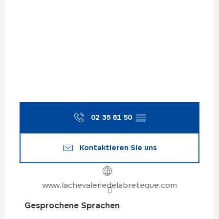
02 35 61 50
▒▒
Kontaktieren Sie uns
www.lachevaleriedelabreteque.com
Gesprochene Sprachen
Gesprochene Sprachen