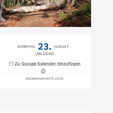
Öffnungszeiten & K
23.
SONNTAG
AUGUST
Um 15:00
Zu Google Kalender hinzufügen
my.weezevent.com