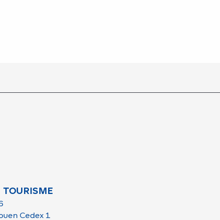
 TOURISME
6
ouen Cedex 1