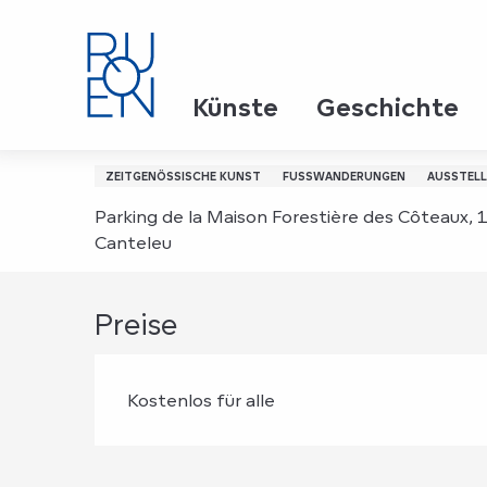
Aller
Startseite
La Forêt Monumentale : jusqu'en septem
au
contenu
principal
Sonntag 23. august um 15:00
Künste
Geschichte
La Forêt Monumentale 
ZEITGENÖSSISCHE KUNST
FUSSWANDERUNGEN
AUSSTEL
Parking de la Maison Forestière des Côteaux, 
Canteleu
Preise
Kostenlos für alle