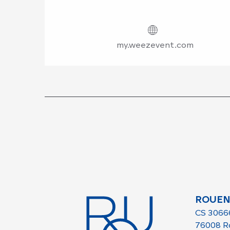
my.weezevent.com
ROUEN
CS 3066
76008 R