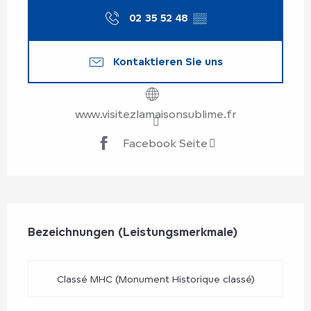
02 35 52 48
▒▒
Kontaktieren Sie uns
www.visitezlamaisonsublime.fr
Facebook Seite
Leistungensmöglichkeiten
Bezeichnungen (Leistungsmerkmale)
Bezeichnungen (Leistungsmerkmale)
Classé MHC (Monument Historique classé)