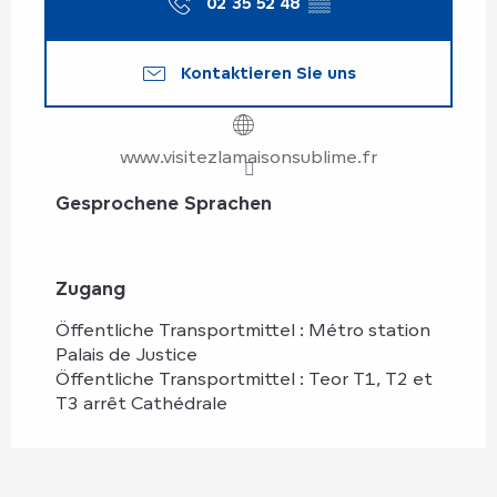
02 35 52 48
▒▒
Kontaktieren Sie uns
www.visitezlamaisonsublime.fr
Gesprochene Sprachen
Gesprochene Sprachen
Zugang
Zugang
Öffentliche Transportmittel : Métro station
Palais de Justice
Öffentliche Transportmittel : Teor T1, T2 et
T3 arrêt Cathédrale