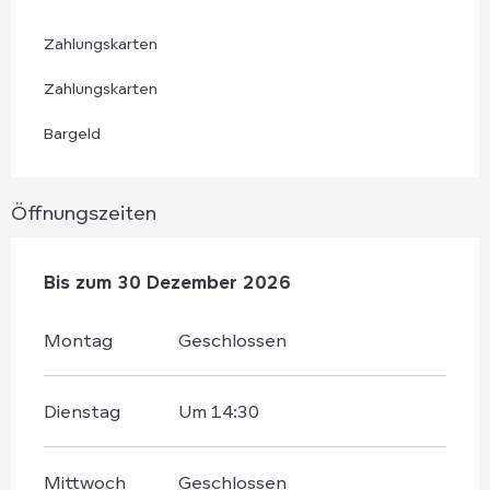
Zahlungskarten
Zahlungskarten
Bargeld
Öffnungszeiten
vom
Bis zum
2 Januar 2026
30 Dezember 2026
bis zum
30 Dezember 2026
Montag
Geschlossen
Dienstag
Um 14:30
Mittwoch
Geschlossen