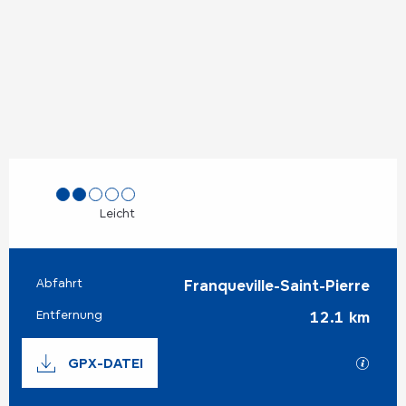
Leicht
Abfahrt
Praktische Informationen
Franqueville-Saint-Pierre
Entfernung
12.1 km
Dokumentation
GPX-DATEI
Mit G