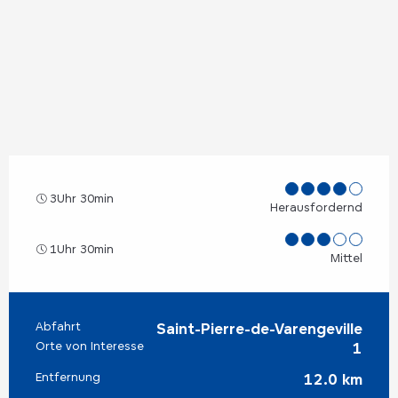
3Uhr 30min
Herausfordernd
1Uhr 30min
Mittel
Abfahrt
Praktische Informationen
Saint-Pierre-de-Varengeville
Orte von Interesse
1
Entfernung
12.0 km