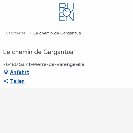
Aller
au
contenu
principal
Startseite
Le chemin de Gargantua
Le chemin de Gargantua
76480 Saint-Pierre-de-Varengeville
Anfahrt
Teilen
Orte von Interesse