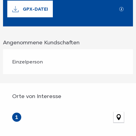
Dokumentation
GPX-DATEI
Mit G
Angenommene Kundschaften
Einzelperson
Orte von Interesse
Orte von Interesse
1