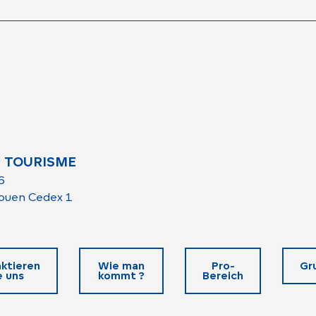
 TOURISME
6
ouen Cedex 1
ktieren
Wie man
Pro-
Gr
e uns
kommt ?
Bereich