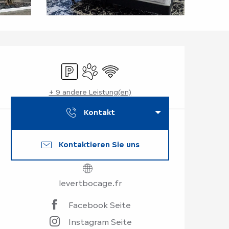
Öffnungszeiten & K
Parkplatz
Tiere erlaubt
Wi-Fi
+ 9 andere Leistung(en)
Kontakt
Kontaktieren Sie uns
levertbocage.fr
Facebook Seite
Instagram Seite