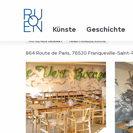
Aller
Startseite
Le Vert Bocage
au
contenu
principal
Le Vert Bocage
Künste
Geschichte
HOTEL-RESTAURANT
TRADITIONELLE KÜCHE
864 Route de Paris, 76520 Franqueville-Saint-