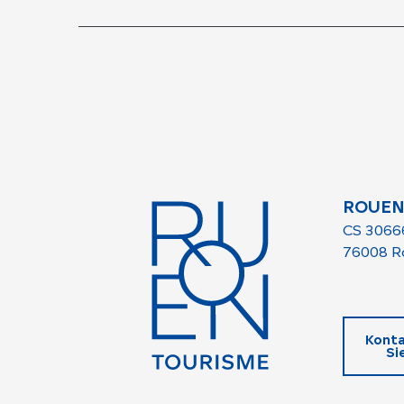
ROUEN
CS 3066
76008 R
Konta
Si