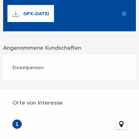
Dokumentation
GPX-DATEI
Mit G
Angenommene Kundschaften
Einzelperson
Orte von Interesse
Orte von Interesse
1