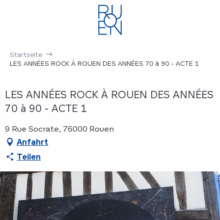
Aller
au
contenu
principal
Startseite
LES ANNÉES ROCK À ROUEN DES ANNÉES 70 à 90 - ACTE 1
LES ANNÉES ROCK À ROUEN DES ANNÉES
70 à 90 - ACTE 1
9 Rue Socrate, 76000 Rouen
Anfahrt
Teilen