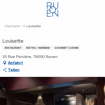
Aller
au
contenu
principal
Startseite
Louisette
Louisette
RESTAURANT
BISTRO / WEINBAR
GOURMET CUISINE
35 Rue Percière, 76000 Rouen
Anfahrt
Teilen