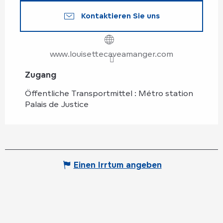
Kontaktieren Sie uns
www.louisettecaveamanger.com
Zugang
Zugang
Öffentliche Transportmittel : Métro station
Palais de Justice
Einen Irrtum angeben