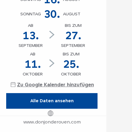
30.
SONNTAG
AUGUST
AB
BIS ZUM
13.
27.
SEPTEMBER
SEPTEMBER
AB
BIS ZUM
11.
25.
OKTOBER
OKTOBER
Zu Google Kalender hinzufügen
Alle Daten ansehen
www.donjonderouen.com