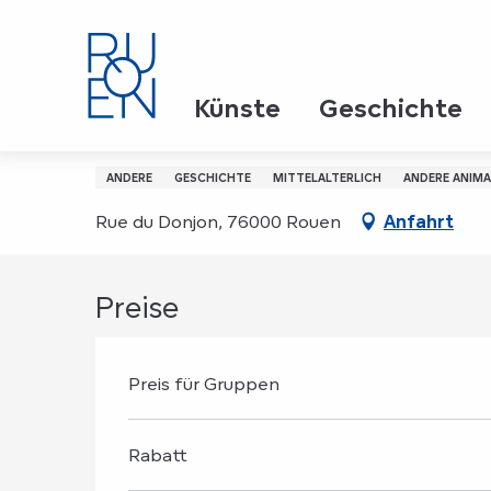
Aller
Startseite
"Mission 1210" - l'aventure immersive
au
contenu
principal
Sonntag 16. august / Sonntag 30. august / ...
Künste
Geschichte
"Mission 1210" - l'aven
ANDERE
GESCHICHTE
MITTELALTERLICH
ANDERE ANIM
Rue du Donjon, 76000 Rouen
Anfahrt
Preise
Preis für Gruppen
Rabatt