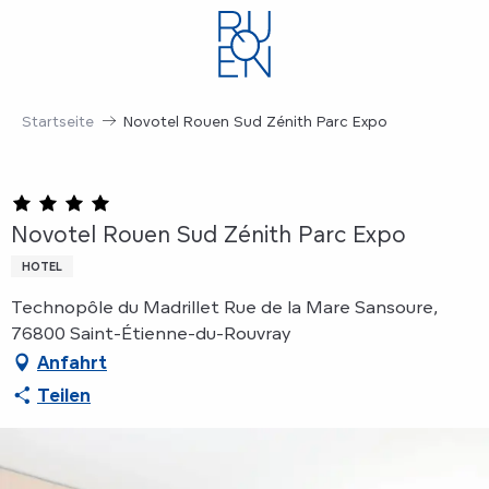
Aller
au
contenu
principal
Startseite
Novotel Rouen Sud Zénith Parc Expo
Novotel Rouen Sud Zénith Parc Expo
HOTEL
Technopôle du Madrillet Rue de la Mare Sansoure,
76800 Saint-Étienne-du-Rouvray
Anfahrt
Teilen