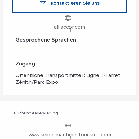
Kontaktieren Sie uns
all.accor.com
Gesprochene Sprachen
Gesprochene Sprachen
Zugang
Zugang
Öffentliche Transportmittel : Ligne T4 arrêt
Zénith/Parc Expo
Buchung/reservierung
www.seine-maritime-tourisme.com