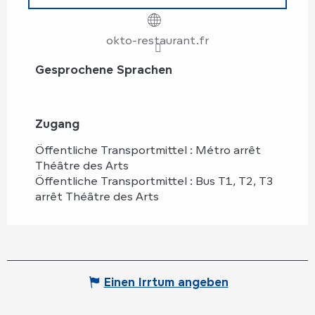
okto-restaurant.fr
Gesprochene Sprachen
Gesprochene Sprachen
Zugang
Zugang
Öffentliche Transportmittel : Métro arrêt
Théâtre des Arts
Öffentliche Transportmittel : Bus T1, T2, T3
arrêt Théâtre des Arts
Einen Irrtum angeben