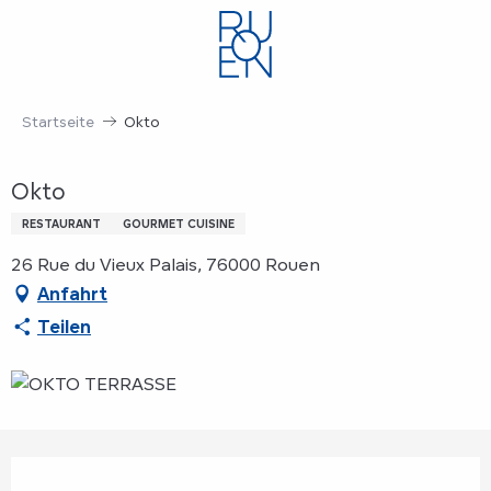
Aller
au
contenu
principal
Startseite
Okto
Okto
RESTAURANT
GOURMET CUISINE
26 Rue du Vieux Palais, 76000 Rouen
Anfahrt
Teilen
Öffnungszeiten & Kontaktdaten