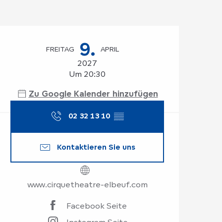
Öffnungszeiten & K
9.
FREITAG
APRIL
2027
Um 20:30
Zu Google Kalender hinzufügen
02 32 13 10
▒▒
Kontaktieren Sie uns
www.cirquetheatre-elbeuf.com
Facebook Seite
Instagram Seite