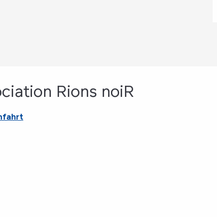
ociation Rions noiR
nfahrt