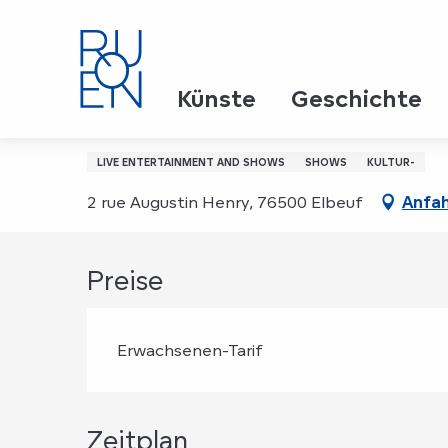
Aller
Startseite
Portrait Craché - Association Rions noiR
au
contenu
principal
Freitag 9. april 2027 um 20:30
Künste
Geschichte
Portrait Craché - Assoc
LIVE ENTERTAINMENT AND SHOWS
SHOWS
KULTUR-
2 rue Augustin Henry, 76500 Elbeuf
Anfah
Preise
Erwachsenen-Tarif
Zeitplan