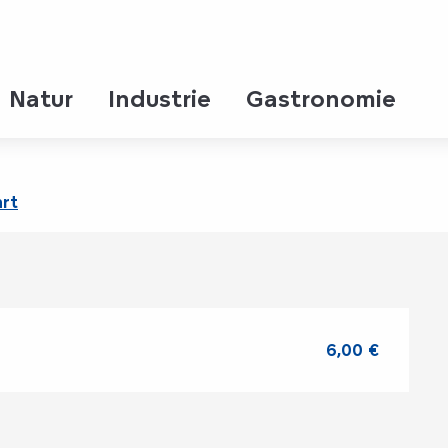
Natur
Industrie
Gastronomie
iation Rions noiR
rt
6,00 €