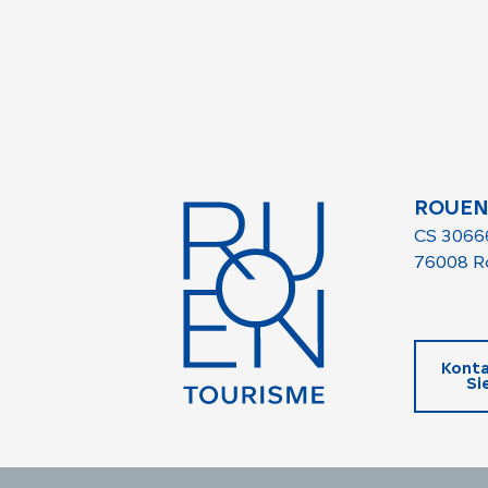
ROUEN
CS 3066
76008 R
Konta
Si