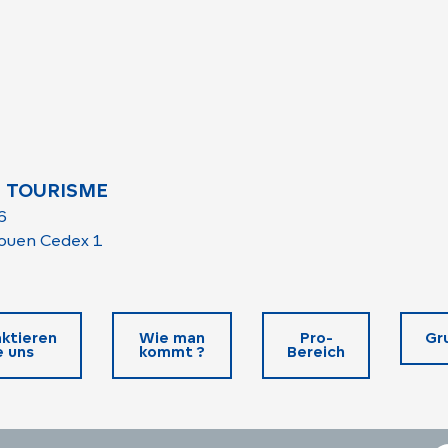
 TOURISME
6
ouen Cedex 1
ktieren
Wie man
Pro-
Gr
e uns
kommt ?
Bereich