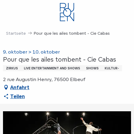
Aller
au
contenu
principal
Startseite
Pour que les ailes tombent - Cie Cabas
9. oktober > 10. oktober
Pour que les ailes tombent - Cie Cabas
ZIRKUS
LIVE ENTERTAINMENT AND SHOWS
SHOWS
KULTUR-
2 rue Augustin Henry, 76500 Elbeuf
Anfahrt
Teilen