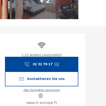
+ 2
Öffnungszeiten & K
Wi-Fi
+ 13 andere Leistung(en)
02 32 76 17
▒▒
Kontaktieren Sie uns
Alle Kontakte anzeigen
www.h-europe.fr