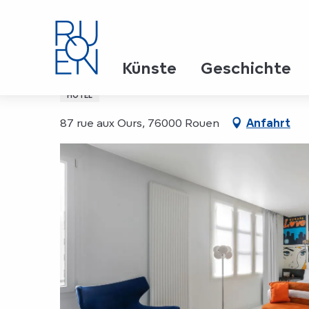
Aller
Startseite
Urban Style Hôtel de l'Europe
au
contenu
principal
Urban Style Hôtel de l'
Künste
Geschichte
HOTEL
87 rue aux Ours, 76000 Rouen
Anfahrt