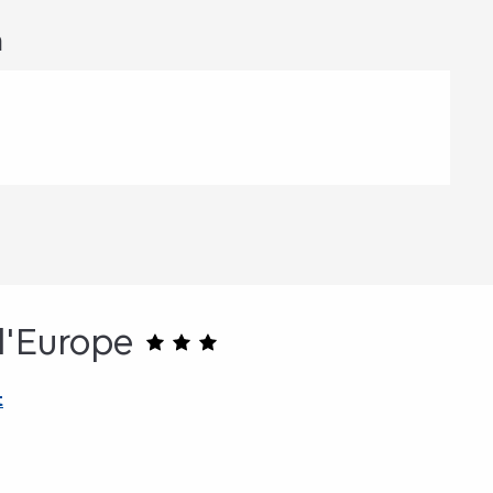
n
l'Europe
t