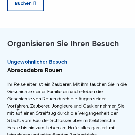
Buchen
Organisieren Sie Ihren Besuch
Ungewöhnlicher Besuch
Ge
Abracadabra Rouen
Ro
Ihr Reiseleiter ist ein Zauberer. Mit ihm tauchen Sie in die
Rou
Geschichte seiner Familie ein und erleben die
Zei
Geschichte von Rouen durch die Augen seiner
von
Vorfahren. Zauberer, Jongleure und Gaukler nehmen Sie
erz
mit auf einen Streifzug durch die Vergangenheit der
Stadt, vom Bau der Schlösser über mittelalterliche
Feste bis hin zum Leben am Hofe, alles garniert mit
lehrreichen und mitreißenden Zaubertricks.