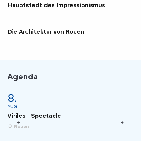
Hauptstadt des Impressionismus
Die Architektur von Rouen
Agenda
8.
8
AUG
AU
Viriles - Spectacle
Le
Rouen